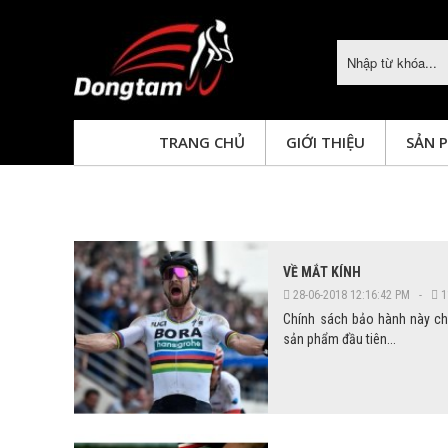
TRANG CHỦ
GIỚI THIỆU
SẢN 
XE
XE
XE
XE
XE
XE
ĐẠP
ĐẠP
ĐẠP
ĐẠP
ĐỒNG
ĐỒNG
ĐẠP
ĐẠP
ĐỒNG
TÂM
TÂM
ĐỒNG
TÂM
ĐỒNG
ĐỒNG
TÂM
TÂM
VỀ MẮT KÍNH
TÂM
28-06-2018 12:16:42 PM -
1
Chính sách bảo hành này ch
sản phẩm đầu tiên...