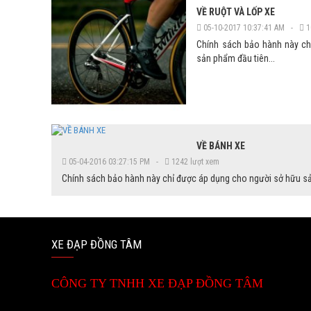
VỀ RUỘT VÀ LỐP XE
05-10-2017 10:37:41 AM -
1
Chính sách bảo hành này ch
sản phẩm đầu tiên...
VỀ BÁNH XE
05-04-2016 03:27:15 PM -
1242 lượt xem
Chính sách bảo hành này chỉ được áp dụng cho người sở hữu sả
XE ĐẠP ĐỒNG TÂM
CÔNG TY TNHH XE ĐẠP ĐỒNG TÂM