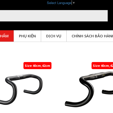
Select Language
▼
PHẨM
PHỤ KIỆN
DỊCH VỤ
CHÍNH SÁCH BẢO HÀN
GHI ĐÔNG - POTANG
Size 40cm,42cm
Size 40cm,4