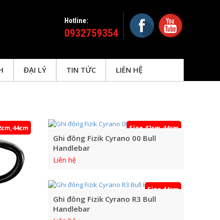
Hotline:
0932759354
H
ĐẠI LÝ
TIN TỨC
LIÊN HỆ
2cm,44cm
Size 42cm,44cm
Ghi đông Fizik Cyrano 00 Bull
Handlebar
Liên hệ
Size 44cm
Ghi đông Fizik Cyrano R3 Bull
Handlebar