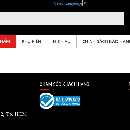
Select Language
▼
PHẨM
PHỤ KIỆN
DỊCH VỤ
CHÍNH SÁCH BẢO HÀN
SƯỜN LEO NÚI
CHĂM SÓC KHÁCH HÀNG
n 2, Tp. HCM