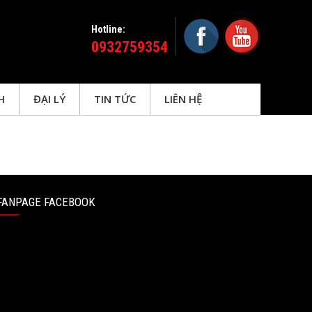
Hotline:
0932759354
H
ĐẠI LÝ
TIN TỨC
LIÊN HỆ
FANPAGE FACEBOOK