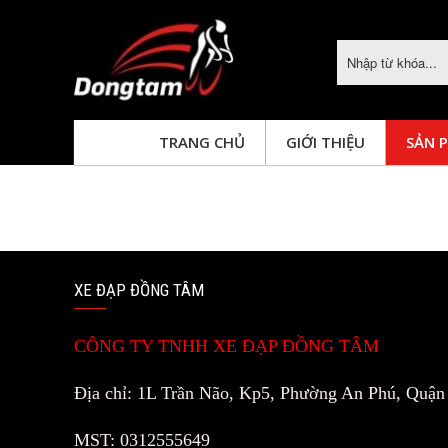
TRANG CHỦ
GIỚI THIỆU
SẢN 
XE
XE
XE
XE
XE
XE
ĐẠP
ĐẠP
ĐẠP
ĐẠP
ĐỒNG
ĐỒNG
ĐẠP
ĐẠP
ĐỒNG
TÂM
TÂM
ĐỒNG
TÂM
ĐỒNG
ĐỒNG
TÂM
TÂM
TÂM
XE ĐẠP ĐỒNG TÂM
CÔNG TY TNHH XE ĐẠP ĐỒNG TÂM
Địa chỉ: 1L Trần Não, Kp5, Phường An Phú, Quậ
MST: 0312555649