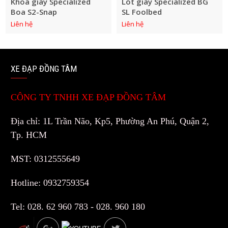
Khoá giày Specialized
Lót giày Specialized BG
Boa S2-Snap
SL Foolbed
Liên hệ
Liên hệ
XE ĐẠP ĐỒNG TÂM
CÔNG TY TNHH XE ĐẠP ĐỒNG TÂM
Địa chỉ: 1L Trần Não, Kp5, Phường An Phú, Quận 2,
Tp. HCM
MST: 0312555649
Hotline: 0932759354
Tel: 028. 62 960 783 - 028. 960 180