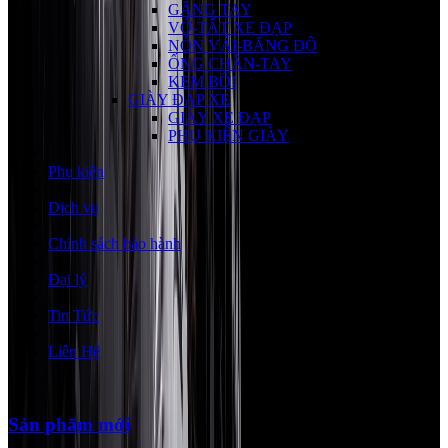
GĂNG TAY
VỚ-TẤT XE ĐẠP
NÓN VẢI-BĂNG ĐÔ
ỐNG CHÂN-TAY
KEM BÔI
GIÀY ĐẠP XE
GIÀY XE ĐẠP
PHỤ KIỆN GIÀY
Phụ kiện
Dịch vụ
Chính sách bảo hành
Đại lý
Tin Tức
Liên Hệ
Sản phẩm mới