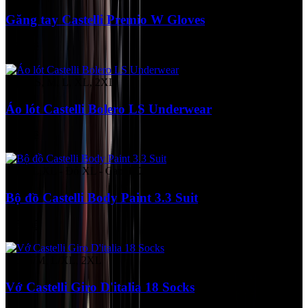
Găng tay Castelli Premio W Gloves
Liên hệ
Size XS, M, L, XL, 2XL
Áo lót Castelli Bolero LS Underwear
Liên hệ
Xanh L,XL - Đỏ XL - Cam L,XL
Bộ đồ Castelli Body Paint 3.3 Suit
Liên hệ
Size S/M, L/XL, 2XL
Vớ Castelli Giro D'italia 18 Socks