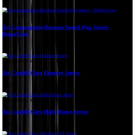
Size XS, S
Áo Campagnolo Become Speed Pop Jersey -
Beige/Grey
Liên hệ
Tháng 6-Size XS, S, M, L, XL, 2XL
Áo Castelli Giro Finestre Jersey
Liên hệ
Tháng 6-Size XS, S, M, L, XL, 2XL
Áo Castelli Giro High Rome Jersey
Liên hệ