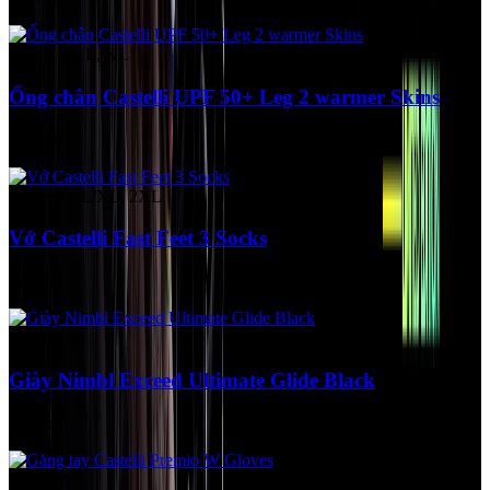
Size S, M, L, XL
Ống chân Castelli UPF 50+ Leg 2 warmer Skins
Liên hệ
Size S/M, L/XL, 2XL
Vớ Castelli Fast Feet 3 Socks
Liên hệ
Size 43, 44
Giày Nimbl Exceed Ultimate Glide Black
Liên hệ
Size S, M