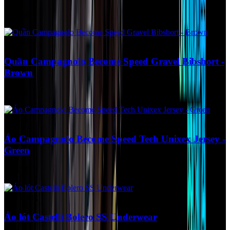
Liên hệ
Size XL
Quần Campagnolo Become Speed Gravel Bibshort -
Brown
Liên hệ
Size M
Áo Campagnolo Become Speed Tech Unixex Jersey -
Green
Liên hệ
Còn Hàng
Áo lót Castelli Bolero SS Underwear