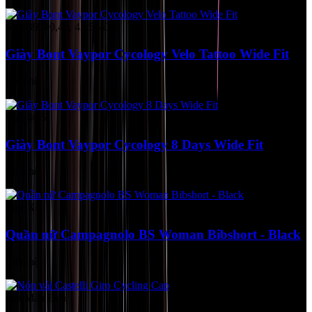
Size 39, 40,42, 42.5, 43
Giày Bont Vaypor Cycology Velo Tattoo Wide Fit
Liên hệ
Size 40.5
Giày Bont Vaypor Cycology 8 Days Wide Fit
Liên hệ
Size XL
Quần nữ Campagnolo BS Woman Bibshort - Black
Liên hệ
Hết Màu Đen