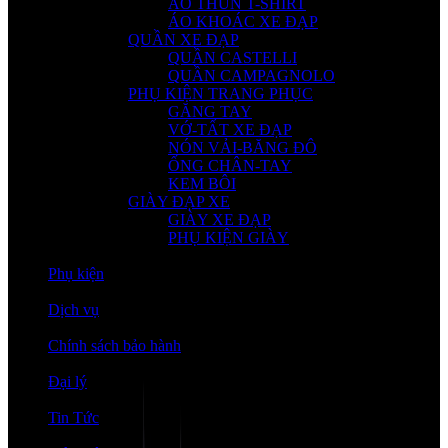
ÁO THUN T-SHIRT
ÁO KHOÁC XE ĐẠP
QUẦN XE ĐẠP
QUẦN CASTELLI
QUẦN CAMPAGNOLO
PHỤ KIỆN TRANG PHỤC
GĂNG TAY
VỚ-TẤT XE ĐẠP
NÓN VẢI-BĂNG ĐÔ
ỐNG CHÂN-TAY
KEM BÔI
GIÀY ĐẠP XE
GIÀY XE ĐẠP
PHỤ KIỆN GIÀY
Phụ kiện
Dịch vụ
Chính sách bảo hành
Đại lý
Tin Tức