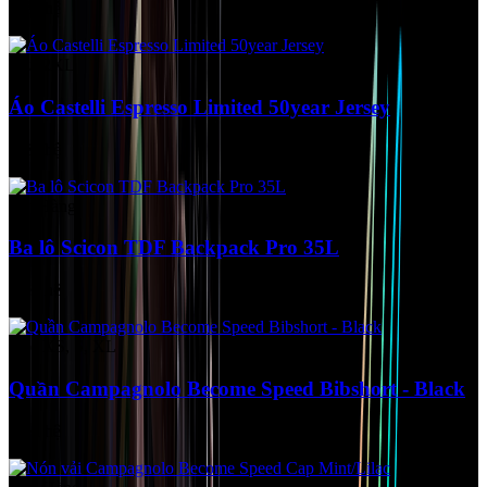
Liên hệ
Size 2XL
Áo Castelli Espresso Limited 50year Jersey
Liên hệ
Hết Hàng
Ba lô Scicon TDF Backpack Pro 35L
Liên hệ
Size XS, S, XL
Quần Campagnolo Become Speed Bibshort - Black
Liên hệ