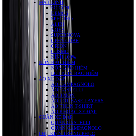
MẮT KÍNH
SCICON
DEMOS
SPECTRO
ALIBI
NOVA
SUPERNOVA
OPEN CUBE
ORION
COSMO
KÍNH 100%
NÓN BẢO HIỂM
NÓN BẢO HIỂM
LÓT NÓN BẢO HIỂM
ÁO XE ĐẠP
ÁO CAMPAGNOLO
ÁO CASTELLI
ÁO 3 MÔN
ÁO LÓT BASE LAYERS
ÁO THUN T-SHIRT
ÁO KHOÁC XE ĐẠP
QUẦN XE ĐẠP
QUẦN CASTELLI
QUẦN CAMPAGNOLO
PHỤ KIỆN TRANG PHỤC