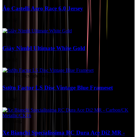
Áo Castelli Aero Race 6.0 Jersey
Liên hệ
Size 37
Giày Nimbl Ultimate White Gold
Liên hệ
Size 49 - Dics+ghi đông
Sườn Factor LS Disc Vintage Blue Frameset
Liên hệ
Hết Hàng
Xe Bianchi Specialissima RC Dura Ace Di2 MR -