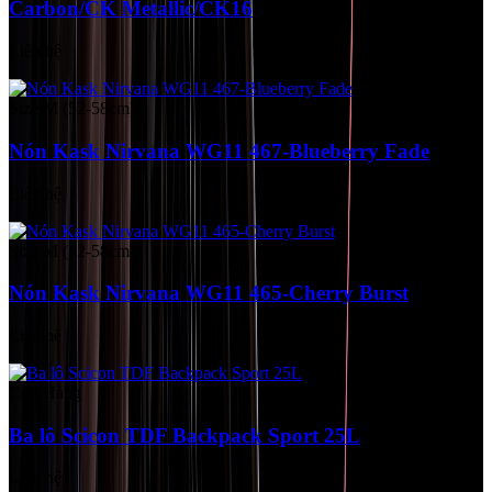
Carbon/CK Metallic/CK16
Liên hệ
Size M (52-58cm)
Nón Kask Nirvana WG11 467-Blueberry Fade
Liên hệ
Size M (52-58cm)
Nón Kask Nirvana WG11 465-Cherry Burst
Liên hệ
Còn Hàng
Ba lô Scicon TDF Backpack Sport 25L
Liên hệ