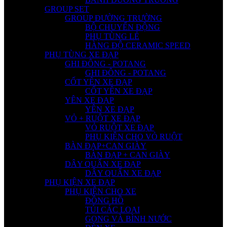
GROUP SET
GROUP ĐƯỜNG TRƯỜNG
BỘ CHUYỂN ĐỘNG
PHỤ TÙNG LẺ
HÀNG ĐỘ CERAMIC SPEED
PHỤ TÙNG XE ĐẠP
GHI ĐÔNG - POTANG
GHI ĐÔNG - POTANG
CỐT YÊN XE ĐẠP
CỐT YÊN XE ĐẠP
YÊN XE ĐẠP
YÊN XE ĐẠP
VỎ + RUỘT XE ĐẠP
VỎ RUỘT XE ĐẠP
PHỤ KIỆN CHO VỎ RUỘT
BÀN ĐẠP+CAN GIÀY
BÀN ĐẠP + CAN GIÀY
DÂY QUẤN XE ĐẠP
DÂY QUẤN XE ĐẠP
PHỤ KIỆN XE ĐẠP
PHỤ KIỆN CHO XE
ĐỒNG HỒ
TÚI CÁC LOẠI
GỌNG VÀ BÌNH NƯỚC