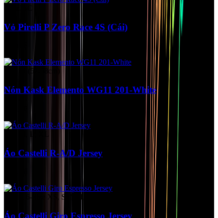
700x26C
Vỏ Pirelli P Zero Race 4S (Cái)
Liên hệ
Size M (52-58cm)
Nón Kask Elemento WG11 201-White
Liên hệ
Size M, L, XL
Áo Castelli R-A/D Jersey
Liên hệ
Tháng 6-Size XS, S, M, L, XL, 2XL
Áo Castelli Giro Espresso Jersey