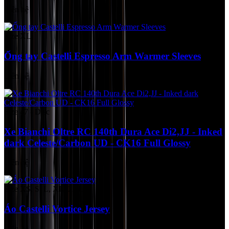
Liên hệ
Size XL
Ống tay Castelli Espresso Arm Warmer Sleeves
Liên hệ
Size 47 - Disc
Xe Bianchi Oltre RC 140th Dura Ace Di2,JJ - Inked
dark Celeste/Carbon UD - CK16 Full Glossy
Liên hệ
Size XS, S, L, XL, 2XL
Áo Castelli Vortice Jersey
Liên hệ