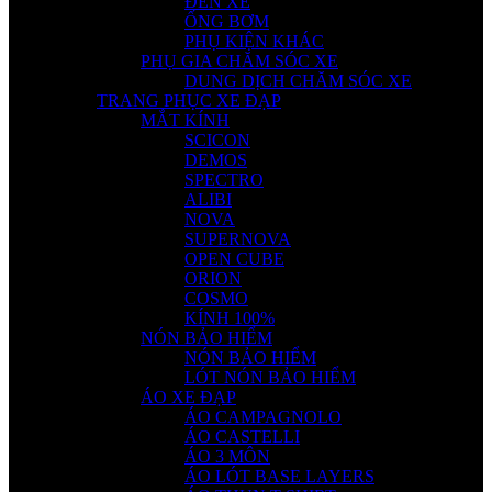
ĐÈN XE
ỐNG BƠM
PHỤ KIỆN KHÁC
PHỤ GIA CHĂM SÓC XE
DUNG DỊCH CHĂM SÓC XE
TRANG PHỤC XE ĐẠP
MẮT KÍNH
SCICON
DEMOS
SPECTRO
ALIBI
NOVA
SUPERNOVA
OPEN CUBE
ORION
COSMO
KÍNH 100%
NÓN BẢO HIỂM
NÓN BẢO HIỂM
LÓT NÓN BẢO HIỂM
ÁO XE ĐẠP
ÁO CAMPAGNOLO
ÁO CASTELLI
ÁO 3 MÔN
ÁO LÓT BASE LAYERS