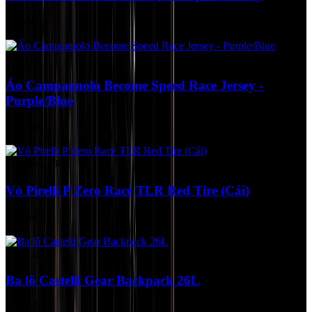
Liên hệ
Size XS
Áo Campagnolo Become Speed Race Jersey -
Purple/Blue
Liên hệ
Tubeless 28C
Vỏ Pirelli P Zero Race TLR Red Tire (Cái)
Liên hệ
Còn Hàng
Ba lô Castelli Gear Backpack 26L
Liên hệ