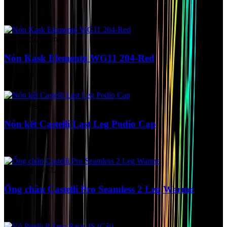
Liên hệ
Size M (52-58cm)
Nón Kask Elemento WG11 204-Red
Liên hệ
Còn Hàng
Nón kết Castelli Last Leg Podio Cap
Liên hệ
Size S/M, L/XL
Ống chân Castelli Pro Seamless 2 Leg Warme
Liên hệ