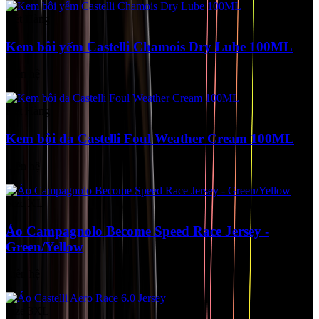
Hết Hàng
Kem bôi yếm Castelli Chamois Dry Lube 100ML
Liên hệ
Hết Hàng
Kem bôi da Castelli Foul Weather Cream 100ML
Liên hệ
Size XL
Áo Campagnolo Become Speed Race Jersey -
Green/Yellow
Liên hệ
Size 3XL