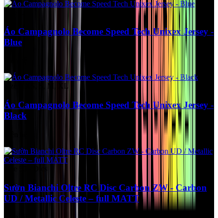
Size L
Áo Campagnolo Become Speed Tech Unixex Jersey -
Blue
Liên hệ
Size XXS, S, M, XL
Áo Campagnolo Become Speed Tech Unixex Jersey -
Black
Liên hệ
Size 50 - Dics
Sườn Bianchi Oltre RC Disc Carbon ZW - Carbon
UD / Metallic Celeste – full MATT
Liên hệ