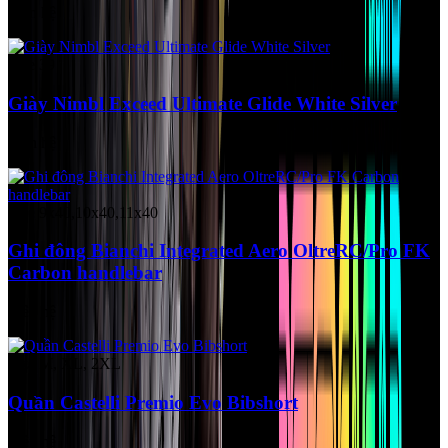
Liên hệ
Size 39
Giày Nimbl Exceed Ultimate Glide White Silver
Liên hệ
Size 9x40,10x40,11x40
Ghi đông Bianchi Integrated Aero OltreRC/Pro FK
Carbon handlebar
Liên hệ
Size M, XL, 2XL
Quần Castelli Premio Evo Bibshort
Liên hệ