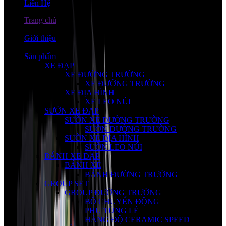
Liên Hệ
Trang chủ
Giới thiệu
Sản phẩm
XE ĐẠP
XE ĐƯỜNG TRƯỜNG
XE ĐƯỜNG TRƯỜNG
XE ĐỊA HÌNH
XE LEO NÚI
SƯỜN XE ĐẠP
SƯỜN XE ĐƯỜNG TRƯỜNG
SƯỜN ĐƯỜNG TRƯỜNG
SƯỜN XE ĐỊA HÌNH
SƯỜN LEO NÚI
BÁNH XE ĐẠP
BÁNH XE
BÁNH ĐƯỜNG TRƯỜNG
GROUP SET
GROUP ĐƯỜNG TRƯỜNG
BỘ CHUYỂN ĐỘNG
PHỤ TÙNG LẺ
HÀNG ĐỘ CERAMIC SPEED