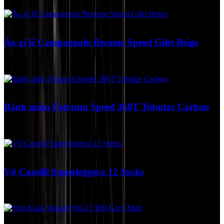
Size XL
Áo gi lê Campagnolo Become Speed Gilet Beige
Liên hệ
Còn Hàng
Bánh mâm Fulcrum Speed 360T Tubular Carbon
Liên hệ
Size S/M, 2XL
Vớ Castelli Superleggera 12 Socks
Liên hệ
Size M (52-58cm), L (59-62cm)