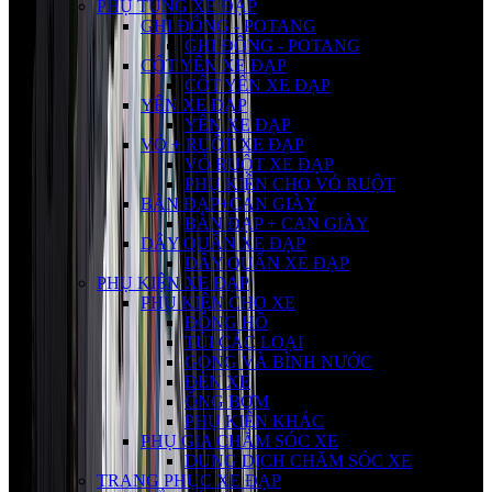
PHỤ TÙNG XE ĐẠP
GHI ĐÔNG - POTANG
GHI ĐÔNG - POTANG
CỐT YÊN XE ĐẠP
CỐT YÊN XE ĐẠP
YÊN XE ĐẠP
YÊN XE ĐẠP
VỎ + RUỘT XE ĐẠP
VỎ RUỘT XE ĐẠP
PHỤ KIỆN CHO VỎ RUỘT
BÀN ĐẠP+CAN GIÀY
BÀN ĐẠP + CAN GIÀY
DÂY QUẤN XE ĐẠP
DÂY QUẤN XE ĐẠP
PHỤ KIỆN XE ĐẠP
PHỤ KIỆN CHO XE
ĐỒNG HỒ
TÚI CÁC LOẠI
GỌNG VÀ BÌNH NƯỚC
ĐÈN XE
ỐNG BƠM
PHỤ KIỆN KHÁC
PHỤ GIA CHĂM SÓC XE
DUNG DỊCH CHĂM SÓC XE
TRANG PHỤC XE ĐẠP