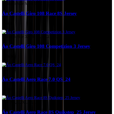
Tháng 6-Size S, M, L, XL, 2XL
Áo Castelli Giro 108 Race 8S Jersey
Liên hệ
Tháng 6-Size XS, S, M, L, XL, 2XL
Áo Castelli Giro 108 Competizion 3 Jersey
Liên hệ
Size XL
Áo Castelli Aero Race 7.0 QS_24
Liên hệ
Size XS, L, XL,3XL
Áo Castelli Aero Race 8S Quikstep_25 Jersey