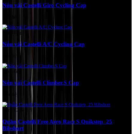
Nón vải Castelli Giro Cycling Cap
Liên hệ
Còn Hàng
Nón vải Castelli A/C Cycling Cap
Liên hệ
Còn Hàng
Nón vải Castelli Climber,S Cap
Liên hệ
Yếm X2-Size S
Quần Castelli Free Aero Race S Quikstep_25
Bibshort