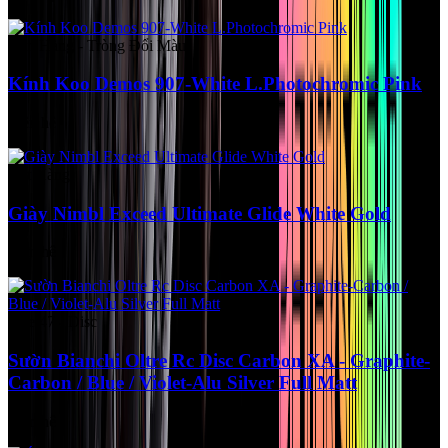
Còn Hàng - Tròng Đổi Màu
Kính Koo Demos 907-White L.Photochromic Pink
Liên hệ
Hết Hàng
Giày Nimbl Exceed Ultimate Glide White Gold
Liên hệ
Size 47 - Disc
Sườn Bianchi Oltre Rc Disc Carbon XA - Graphite-
Carbon / Blue / Violet-Alu Silver Full Matt
Liên hệ