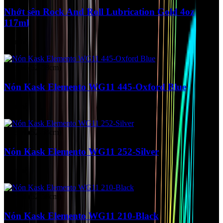
Nhớt sên Rock And Roll Lubrication Gold 4oz
117ml
Liên hệ
Size M (52-58cm)
Nón Kask Elemento WG11 445-Oxford Blue
Liên hệ
Size M (52-58cm)
Nón Kask Elemento WG11 252-Silver
Liên hệ
Size M (52-58cm)
Nón Kask Elemento WG11 210-Black