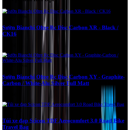
Size 47 - Disc
Sườn Bianchi Oltre Rc Disc Carbon XR - Black /
CK16
Liên hệ
Size 47 - Disc
Sườn Bianchi Oltre Rc Disc Carbon XY - Graphite-
Carbon / White-Alu Silver Full Matt
Liên hệ
Còn Hàng
Túi xe đạp Scicon TDF Aerocomfort 3.0 Road Bike
Travel Bag