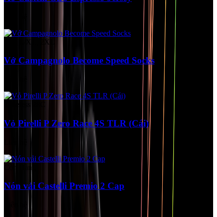
Liên hệ
Size L/XL, 2XL
Vớ Campagnolo Become Speed Socks
Liên hệ
Tubeless 28C
Vỏ Pirelli P Zero Race 4S TLR (Cái)
Liên hệ
Còn Hàng
Nón vải Castelli Premio 2 Cap
Liên hệ